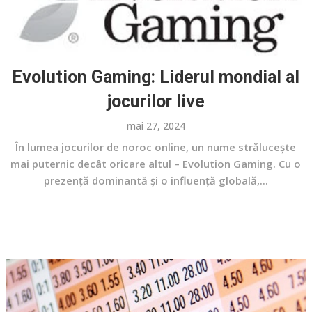
Evolution Gaming: Liderul mondial al
jocurilor live
mai 27, 2024
În lumea jocurilor de noroc online, un nume strălucește
mai puternic decât oricare altul – Evolution Gaming. Cu o
prezență dominantă și o influență globală,...