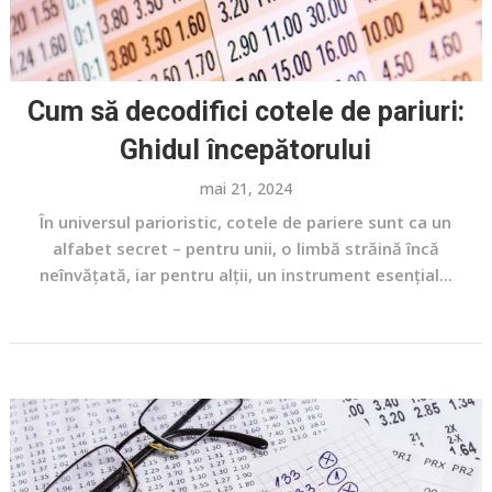
Cum să decodifici cotele de pariuri:
Ghidul începătorului
mai 21, 2024
În universul parioristic, cotele de pariere sunt ca un
alfabet secret – pentru unii, o limbă străină încă
neînvățată, iar pentru alții, un instrument esențial...