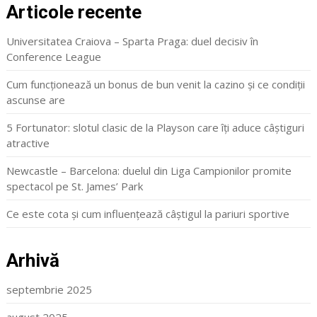
Articole recente
Universitatea Craiova – Sparta Praga: duel decisiv în
Conference League
Cum funcționează un bonus de bun venit la cazino și ce condiții
ascunse are
5 Fortunator: slotul clasic de la Playson care îți aduce câștiguri
atractive
Newcastle – Barcelona: duelul din Liga Campionilor promite
spectacol pe St. James’ Park
Ce este cota și cum influențează câștigul la pariuri sportive
Arhivă
septembrie 2025