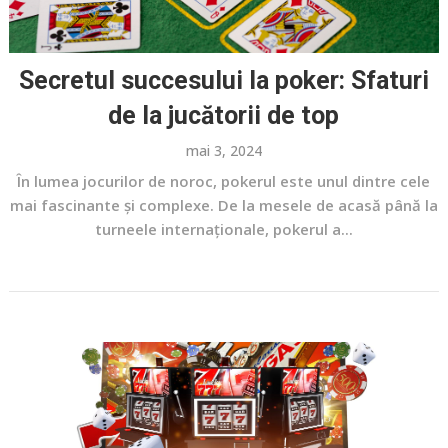
Secretul succesului la poker: Sfaturi
de la jucătorii de top
mai 3, 2024
În lumea jocurilor de noroc, pokerul este unul dintre cele
mai fascinante și complexe. De la mesele de acasă până la
turneele internaționale, pokerul a...