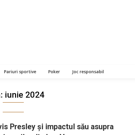
Pariuri sportive
Poker
Joc responsabil
ă:
iunie 2024
vis Presley și impactul său asupra