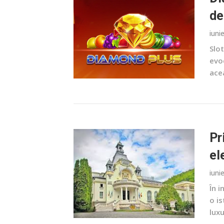
de
iuni
Slot
evoc
ace
Pr
el
iuni
În i
o is
luxu