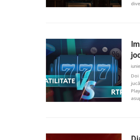
dive
Im
jo
iuni
Doi 
jucă
Play
asup
Di