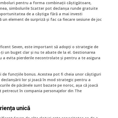
 simboluri pentru a forma combinații câștigătoare,
nea, simbolurile Scatter pot declanșa runde gratuite
 oportunitatea de a câștiga fără a mai investi
 un element de surpriză și fac ca fiecare sesiune de joc
icent Seven, este important să adopți o strategie de
-ți un buget clar și nu te abate de la el. Gestionarea
u a evita pierderile necontrolate și pentru a te asigura
 de funcțiile bonus. Acestea pot fi cheia unor câștiguri
 declanșării lor și joacă în mod strategic pentru a
jocurile de păcănele sunt bazate pe noroc, așa că joacă
t petrecut în compania personajelor din The
riența unică