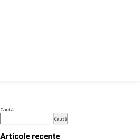
Caută
Caută
Articole recente