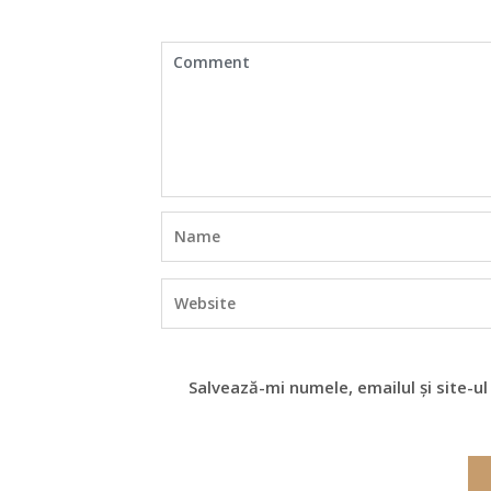
Salvează-mi numele, emailul și site-u