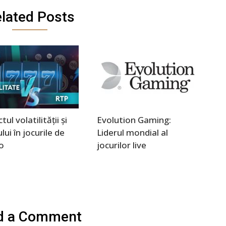
lated Posts
ul volatilității și
Evolution Gaming:
lui în jocurile de
Liderul mondial al
o
jocurilor live
d a Comment