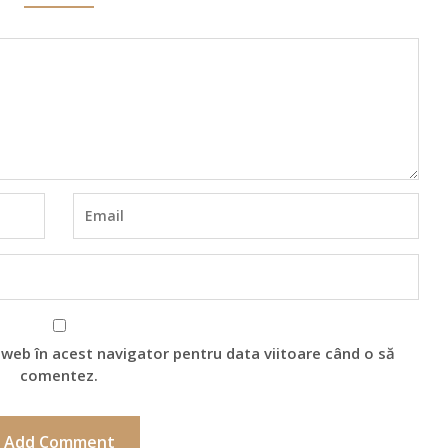
l web în acest navigator pentru data viitoare când o să
comentez.