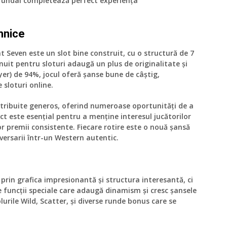
 fundal completează perfect experiența
ehnice
 Seven este un slot bine construit, cu o structură de 7
șnuit pentru sloturi adaugă un plus de originalitate și
ayer) de 94%, jocul oferă șanse bune de câștig,
sloturi online.
distribuite generos, oferind numeroase oportunități de a
t este esențial pentru a menține interesul jucătorilor
nor premii consistente. Fiecare rotire este o nouă șansă
dversarii într-un Western autentic.
rin grafica impresionantă și structura interesantă, ci
e funcții speciale care adaugă dinamism și cresc șansele
urile Wild, Scatter, și diverse runde bonus care se