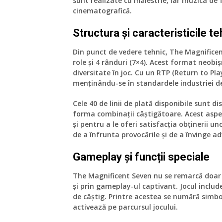
sunt realizate cu măiestrie, iar muzica de
cinematografică.
Structura și caracteristicile t
Din punct de vedere tehnic, The Magnificent
role și 4 rânduri (7×4). Acest format neobi
diversitate în joc. Cu un RTP (Return to Pl
menținându-se în standardele industriei de 
Cele 40 de linii de plată disponibile sunt 
forma combinații câștigătoare. Acest aspec
și pentru a le oferi satisfacția obținerii u
de a înfrunta provocările și de a învinge a
Gameplay și funcții speciale
The Magnificent Seven nu se remarcă doar p
și prin gameplay-ul captivant. Jocul includ
de câștig. Printre acestea se numără simbol
activează pe parcursul jocului.