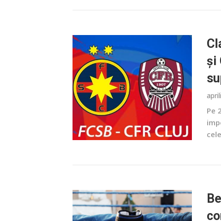
Cl
și
su
apri
Pe 2
impo
cele
Be
co