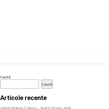
Caută
Caută
Articole recente
Universitatea Craiova – Sparta Praga: duel