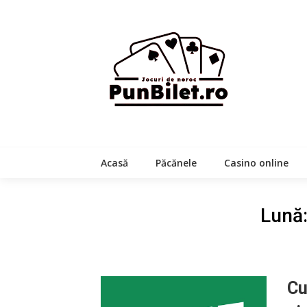
Skip
to
content
Acasă
Păcănele
Casino online
Lună
Cu