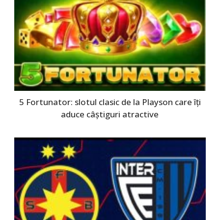
5 Fortunator: slotul clasic de la Playson care îți
aduce câștiguri atractive