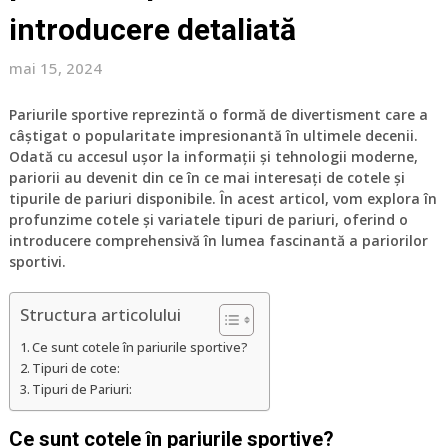
introducere detaliată
mai 15, 2024
Pariurile sportive reprezintă o formă de divertisment care a
câștigat o popularitate impresionantă în ultimele decenii.
Odată cu accesul ușor la informații și tehnologii moderne,
pariorii au devenit din ce în ce mai interesați de cotele și
tipurile de pariuri disponibile. În acest articol, vom explora în
profunzime cotele și variatele tipuri de pariuri, oferind o
introducere comprehensivă în lumea fascinantă a pariorilor
sportivi.
Structura articolului
Ce sunt cotele în pariurile sportive?
Tipuri de cote:
Tipuri de Pariuri:
Ce sunt cotele în pariurile sportive?