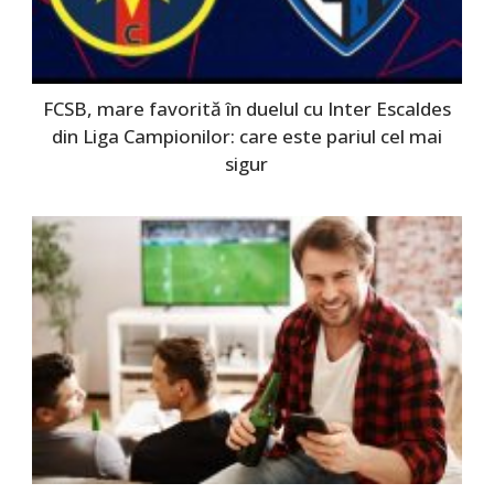
FCSB, mare favorită în duelul cu Inter Escaldes
din Liga Campionilor: care este pariul cel mai
sigur