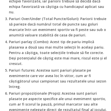
echipei favorizate, iar pariorii trebuie să decidă dacă
echipa favorizată va câștiga cu handicapul aplicat sau
nu.
Pariuri Over/Under (Total Puncte/Goluri):
Pariorii trebuie
să parieze dacă numărul total de puncte sau goluri
marcate într-un eveniment sportiv va fi peste sau sub o
anumită valoare stabilită de casa de pariuri.
Pariuri parlay (Combo):
Acest tip de pariu implică
plasarea a două sau mai multe selecții în același pariu.
Pentru a câștiga, toate selecțiile trebuie să fie corecte.
Deși potențialul de câștig este mai mare, riscul este și el
crescut.
Pariuri futures:
Acestea sunt pariuri plasate pe
evenimente care vor avea loc în viitor, cum ar fi
câștigătorul unui campionat sau rezultatele unui sezon
întreg.
Pariuri propoziționale (Props):
Acestea sunt pariuri
plasate pe aspecte specifice ale unui eveniment sportiv,
cum ar fi scorul la pauză, primul marcator sau alte
evenimente nelegate direct de rezultatul final al jocului.