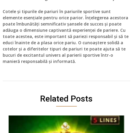
Cotele și tipurile de pariuri în pariurile sportive sunt
elemente esențiale pentru orice parior. Înțelegerea acestora
poate îmbunătăți semnificativ șansele de succes și poate
adăuga o dimensiune captivantă experienței de pariere. Cu
toate acestea, este important să pariezi responsabil și să te
educi înainte de a plasa orice pariu. O cunoaștere solidă a
cotelor și a diferitelor tipuri de pariuri te poate ajuta să te
bucuri de excitantul univers al parierii sportive într-o
manieră responsabilă și informată.
Related Posts