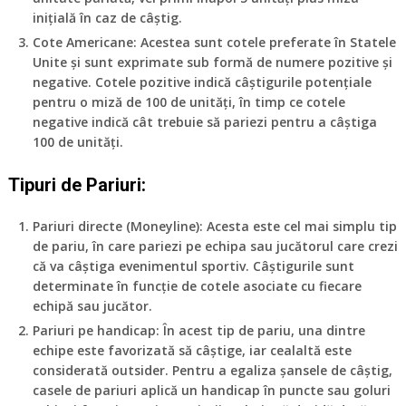
inițială în caz de câștig.
Cote Americane:
Acestea sunt cotele preferate în Statele
Unite și sunt exprimate sub formă de numere pozitive și
negative. Cotele pozitive indică câștigurile potențiale
pentru o miză de 100 de unități, în timp ce cotele
negative indică cât trebuie să pariezi pentru a câștiga
100 de unități.
Tipuri de Pariuri:
Pariuri directe (Moneyline):
Acesta este cel mai simplu tip
de pariu, în care pariezi pe echipa sau jucătorul care crezi
că va câștiga evenimentul sportiv. Câștigurile sunt
determinate în funcție de cotele asociate cu fiecare
echipă sau jucător.
Pariuri pe handicap:
În acest tip de pariu, una dintre
echipe este favorizată să câștige, iar cealaltă este
considerată outsider. Pentru a egaliza șansele de câștig,
casele de pariuri aplică un handicap în puncte sau goluri