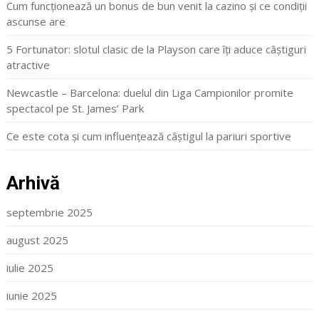
Cum funcționează un bonus de bun venit la cazino și ce condiții
ascunse are
5 Fortunator: slotul clasic de la Playson care îți aduce câștiguri
atractive
Newcastle – Barcelona: duelul din Liga Campionilor promite
spectacol pe St. James’ Park
Ce este cota și cum influențează câștigul la pariuri sportive
Arhivă
septembrie 2025
august 2025
iulie 2025
iunie 2025