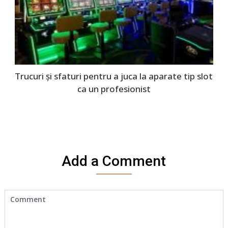
Trucuri și sfaturi pentru a juca la aparate tip slot
ca un profesionist
Add a Comment