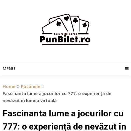
Skip
to
content
MENU
Home
Păcănele
Fascinanta lume a jocurilor cu 777: o experiență de
nevăzut în lumea virtuală
Fascinanta lume a jocurilor cu
777: o experiență de nevăzut în