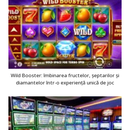
Wild Booster: îmbinarea fructelor, șeptarilor și
diamantelor într-o experiență unică de joc