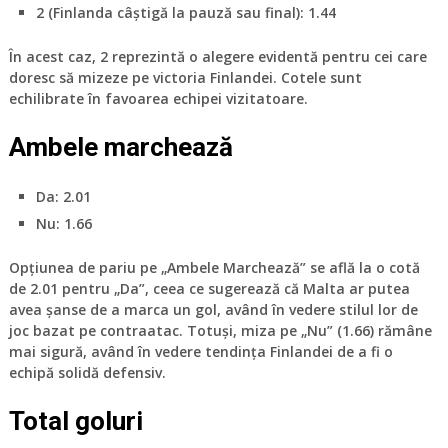
2
(Finlanda câștigă la pauză sau final): 1.44
În acest caz,
2
reprezintă o alegere evidentă pentru cei care
doresc să mizeze pe victoria Finlandei. Cotele sunt
echilibrate în favoarea echipei vizitatoare.
Ambele marchează
Da
: 2.01
Nu
: 1.66
Opțiunea de pariu pe „Ambele Marchează” se află la o cotă
de 2.01 pentru „Da”, ceea ce sugerează că Malta ar putea
avea șanse de a marca un gol, având în vedere stilul lor de
joc bazat pe contraatac. Totuși, miza pe „Nu” (1.66) rămâne
mai sigură, având în vedere tendința Finlandei de a fi o
echipă solidă defensiv.
Total goluri