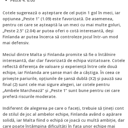
Peste 4
: 6.00
Cotele sugerează o așteptare de cel puțin 1 gol în meci, iar
opțiunea „Peste 1” (1.09) este favorizată. De asemenea,
pentru cei care se așteaptă la un meci cu mai multe goluri,
„Peste 2.5” (2.04) ar putea oferi o cotă interesantă, deși
Finlanda ar putea încerca să controleze jocul într-un mod
mai defensiv.
Meciul dintre Malta și Finlanda promite să fie o întâlnire
interesantă, dar clar favorizată de echipa vizitatoare. Cotele
reflectă diferența de valoare și experiență între cele două
echipe, iar Finlanda are șanse mari de a câștiga. În ceea ce
privește pariurile, opțiunile de șansă dublă (X2) și pauză sau
final (2) sunt cele mai sigure alegeri, iar cotele pentru
„Ambele Marchează” și „Peste 1” sunt bune pentru cei care
preferă riscurile moderate.
Indiferent de alegerea pe care o faceți, trebuie să țineți cont
de stilul de joc al ambelor echipe, Finlanda având o apărare
solidă, iar Malta fiind o echipă ce joacă cu multă ambiție, dar
care poate întâmpina dificultăți în fața unor echipe mai