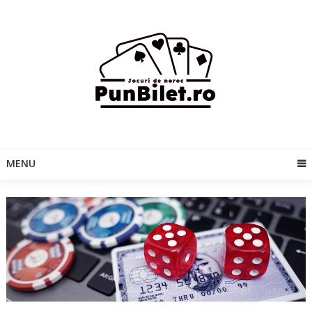
Skip
to
content
MENU