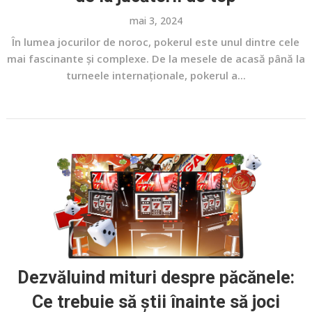
mai 3, 2024
În lumea jocurilor de noroc, pokerul este unul dintre cele
mai fascinante și complexe. De la mesele de acasă până la
turneele internaționale, pokerul a...
Dezvăluind mituri despre păcănele:
Ce trebuie să știi înainte să joci