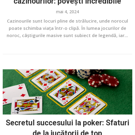
cazinourilor: povești incredibile
mai 4, 2024
Cazinourile sunt locuri pline de strălucire, unde norocul
poate schimba viața într-o clipă. În lumea jocurilor de
noroc, câștigurile masive sunt subiect de legendă, iar...
Secretul succesului la poker: Sfaturi
de la jucătorii de top