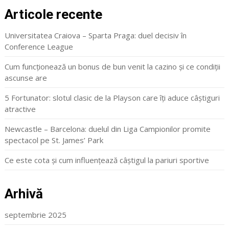
Articole recente
Universitatea Craiova – Sparta Praga: duel decisiv în
Conference League
Cum funcționează un bonus de bun venit la cazino și ce condiții
ascunse are
5 Fortunator: slotul clasic de la Playson care îți aduce câștiguri
atractive
Newcastle – Barcelona: duelul din Liga Campionilor promite
spectacol pe St. James’ Park
Ce este cota și cum influențează câștigul la pariuri sportive
Arhivă
septembrie 2025