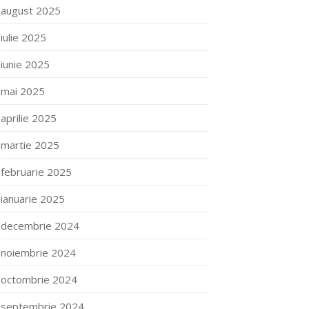
august 2025
iulie 2025
iunie 2025
mai 2025
aprilie 2025
martie 2025
februarie 2025
ianuarie 2025
decembrie 2024
noiembrie 2024
octombrie 2024
septembrie 2024