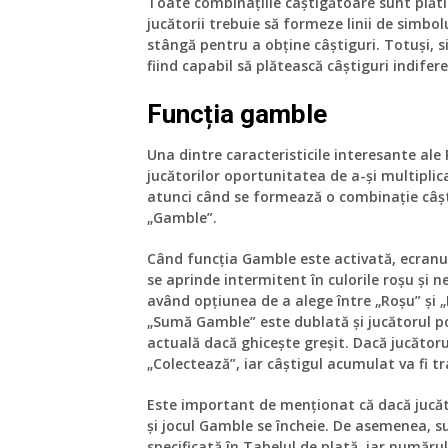
Toate combinațiile câștigătoare sunt plăti
jucătorii trebuie să formeze linii de simbo
stângă pentru a obține câștiguri. Totuși, s
fiind capabil să plătească câștiguri indifere
Funcția gamble
Una dintre caracteristicile interesante ale
jucătorilor oportunitatea de a-și multiplic
atunci când se formează o combinație câști
„Gamble”.
Când funcția Gamble este activată, ecranul
se aprinde intermitent în culorile roșu și ne
având opțiunea de a alege între „Roșu” și
„Sumă Gamble” este dublată și jucătorul po
actuală dacă ghicește greșit. Dacă jucător
„Colectează”, iar câștigul acumulat va fi t
Este important de menționat că dacă jucăt
și jocul Gamble se încheie. De asemenea,
specificată în Tabelul de plată, iar numărul