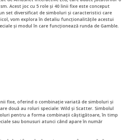
m. Acest joc cu 5 role și 40 linii fixe este conceput
n set diversificat de simboluri și caracteristici care
ticol, vom explora în detaliu funcționalitățile acestui
 speciale și modul în care funcționează runda de Gamble.
inii fixe, oferind o combinație variată de simboluri și
care două au roluri speciale: Wild și Scatter. Simbolul
boluri pentru a forma combinații câștigătoare, în timp
eciale sau bonusuri atunci când apare în număr