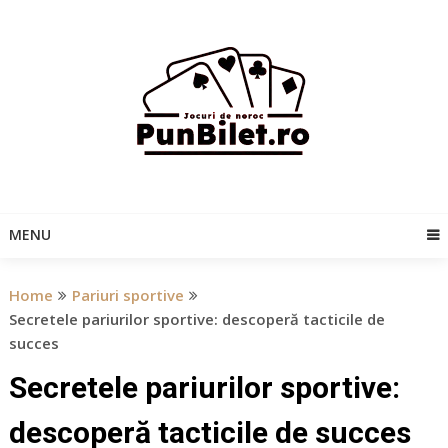
Skip
to
content
MENU
Home
Pariuri sportive
Secretele pariurilor sportive: descoperă tacticile de
succes
Secretele pariurilor sportive:
descoperă tacticile de succes