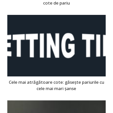
cote de pariu
Cele mai atrăgătoare cote: găsește pariurile cu
cele mai mari șanse