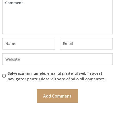
Salvează-mi numele, emailul și site-ul web în acest
navigator pentru data viitoare când o să comentez.