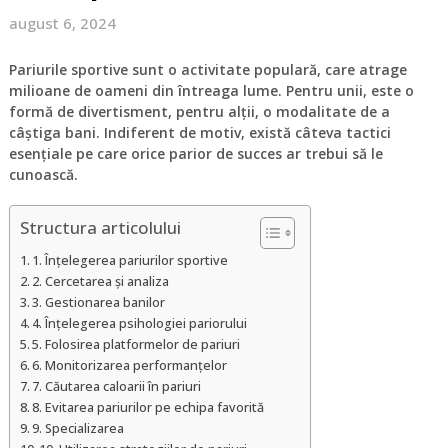
august 6, 2024
Pariurile sportive sunt o activitate populară, care atrage
milioane de oameni din întreaga lume. Pentru unii, este o
formă de divertisment, pentru alții, o modalitate de a
câștiga bani. Indiferent de motiv, există câteva tactici
esențiale pe care orice parior de succes ar trebui să le
cunoască.
Structura articolului
1. Înțelegerea pariurilor sportive
2. Cercetarea și analiza
3. Gestionarea banilor
4. Înțelegerea psihologiei pariorului
5. Folosirea platformelor de pariuri
6. Monitorizarea performanțelor
7. Căutarea caloarii în pariuri
8. Evitarea pariurilor pe echipa favorită
9. Specializarea