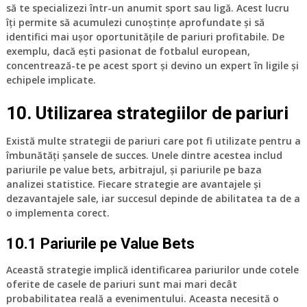
să te specializezi într-un anumit sport sau ligă. Acest lucru
îți permite să acumulezi cunoștințe aprofundate și să
identifici mai ușor oportunitățile de pariuri profitabile. De
exemplu, dacă ești pasionat de fotbalul european,
concentrează-te pe acest sport și devino un expert în ligile și
echipele implicate.
10. Utilizarea strategiilor de pariuri
Există multe strategii de pariuri care pot fi utilizate pentru a
îmbunătăți șansele de succes. Unele dintre acestea includ
pariurile pe value bets, arbitrajul, și pariurile pe baza
analizei statistice. Fiecare strategie are avantajele și
dezavantajele sale, iar succesul depinde de abilitatea ta de a
o implementa corect.
10.1 Pariurile pe Value Bets
Această strategie implică identificarea pariurilor unde cotele
oferite de casele de pariuri sunt mai mari decât
probabilitatea reală a evenimentului. Aceasta necesită o