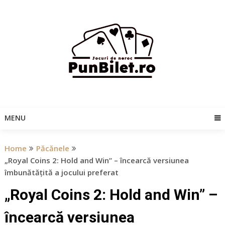
Skip
to
content
MENU
Home
Păcănele
„Royal Coins 2: Hold and Win” – încearcă versiunea
îmbunătățită a jocului preferat
„Royal Coins 2: Hold and Win” –
încearcă versiunea