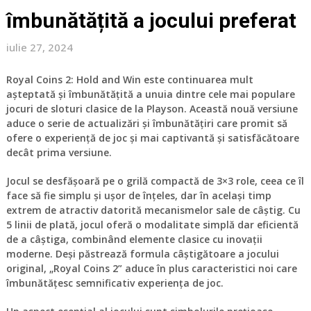
îmbunătățită a jocului preferat
iulie 27, 2024
Royal Coins 2: Hold and Win
este continuarea mult
așteptată și îmbunătățită a unuia dintre cele mai populare
jocuri de sloturi clasice de la Playson. Această nouă versiune
aduce o serie de actualizări și îmbunătățiri care promit să
ofere o experiență de joc și mai captivantă și satisfăcătoare
decât prima versiune.
Jocul se desfășoară pe o grilă compactă de 3×3 role, ceea ce îl
face să fie simplu și ușor de înțeles, dar în același timp
extrem de atractiv datorită mecanismelor sale de câștig. Cu
5 linii de plată, jocul oferă o modalitate simplă dar eficientă
de a câștiga, combinând elemente clasice cu inovații
moderne. Deși păstrează formula câștigătoare a jocului
original, „Royal Coins 2” aduce în plus caracteristici noi care
îmbunătățesc semnificativ experiența de joc.