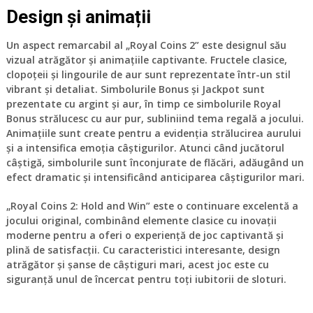
Design și animații
Un aspect remarcabil al „Royal Coins 2” este designul său
vizual atrăgător și animațiile captivante. Fructele clasice,
clopoțeii și lingourile de aur sunt reprezentate într-un stil
vibrant și detaliat. Simbolurile Bonus și Jackpot sunt
prezentate cu argint și aur, în timp ce simbolurile Royal
Bonus strălucesc cu aur pur, subliniind tema regală a jocului.
Animațiile sunt create pentru a evidenția strălucirea aurului
și a intensifica emoția câștigurilor. Atunci când jucătorul
câștigă, simbolurile sunt înconjurate de flăcări, adăugând un
efect dramatic și intensificând anticiparea câștigurilor mari.
„Royal Coins 2: Hold and Win” este o continuare excelentă a
jocului original, combinând elemente clasice cu inovații
moderne pentru a oferi o experiență de joc captivantă și
plină de satisfacții. Cu caracteristici interesante, design
atrăgător și șanse de câștiguri mari, acest joc este cu
siguranță unul de încercat pentru toți iubitorii de sloturi.