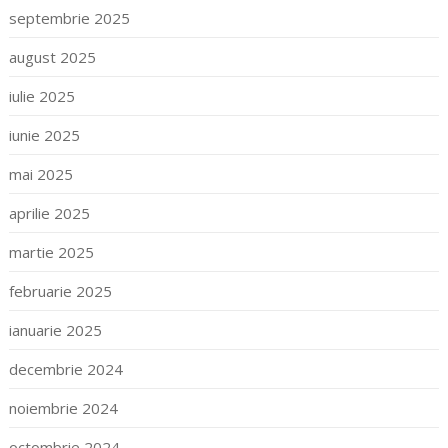
septembrie 2025
august 2025
iulie 2025
iunie 2025
mai 2025
aprilie 2025
martie 2025
februarie 2025
ianuarie 2025
decembrie 2024
noiembrie 2024
octombrie 2024