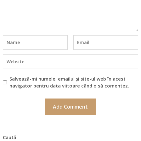
Salvează-mi numele, emailul și site-ul web în acest
navigator pentru data viitoare când o să comentez.
Caută