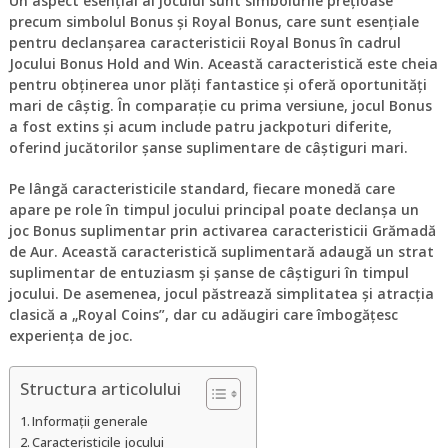
Un aspect esențial al jocului sunt simbolurile prețioase
precum simbolul Bonus și Royal Bonus, care sunt esențiale
pentru declanșarea caracteristicii Royal Bonus în cadrul
Jocului Bonus Hold and Win. Această caracteristică este cheia
pentru obținerea unor plăți fantastice și oferă oportunități
mari de câștig. În comparație cu prima versiune, jocul Bonus
a fost extins și acum include patru jackpoturi diferite,
oferind jucătorilor șanse suplimentare de câștiguri mari.
Pe lângă caracteristicile standard, fiecare monedă care
apare pe role în timpul jocului principal poate declanșa un
joc Bonus suplimentar prin activarea caracteristicii Grămadă
de Aur. Această caracteristică suplimentară adaugă un strat
suplimentar de entuziasm și șanse de câștiguri în timpul
jocului. De asemenea, jocul păstrează simplitatea și atracția
clasică a „Royal Coins”, dar cu adăugiri care îmbogățesc
experiența de joc.
Structura articolului
Informații generale
Caracteristicile jocului