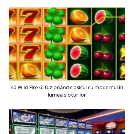
40 Wild Fire 6: fuzionând clasicul cu modernul în
lumea sloturilor