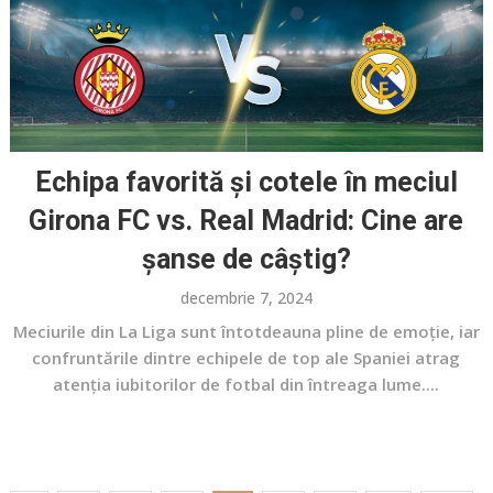
Echipa favorită și cotele în meciul
Girona FC vs. Real Madrid: Cine are
șanse de câștig?
decembrie 7, 2024
Meciurile din La Liga sunt întotdeauna pline de emoție, iar
confruntările dintre echipele de top ale Spaniei atrag
atenția iubitorilor de fotbal din întreaga lume....