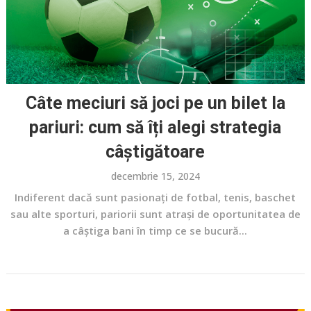
Câte meciuri să joci pe un bilet la
pariuri: cum să îți alegi strategia
câștigătoare
decembrie 15, 2024
Indiferent dacă sunt pasionați de fotbal, tenis, baschet
sau alte sporturi, pariorii sunt atrași de oportunitatea de
a câștiga bani în timp ce se bucură...