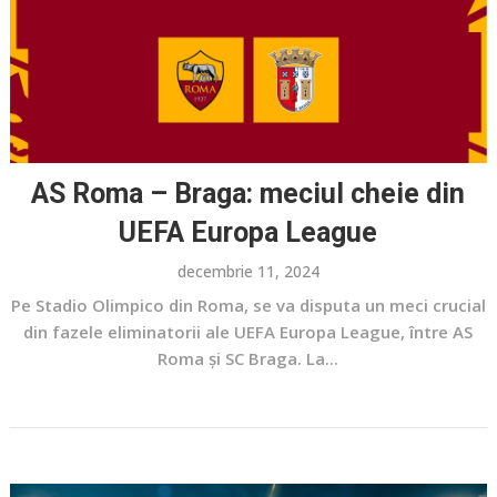
AS Roma – Braga: meciul cheie din
UEFA Europa League
decembrie 11, 2024
Pe Stadio Olimpico din Roma, se va disputa un meci crucial
din fazele eliminatorii ale UEFA Europa League, între AS
Roma și SC Braga. La...