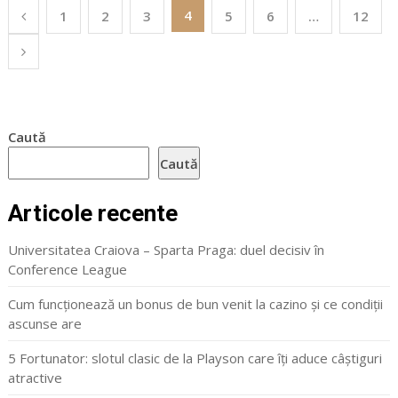
Paginație
4
1
2
3
5
6
…
12
articole
Caută
Caută
Articole recente
Universitatea Craiova – Sparta Praga: duel decisiv în
Conference League
Cum funcționează un bonus de bun venit la cazino și ce condiții
ascunse are
5 Fortunator: slotul clasic de la Playson care îți aduce câștiguri
atractive